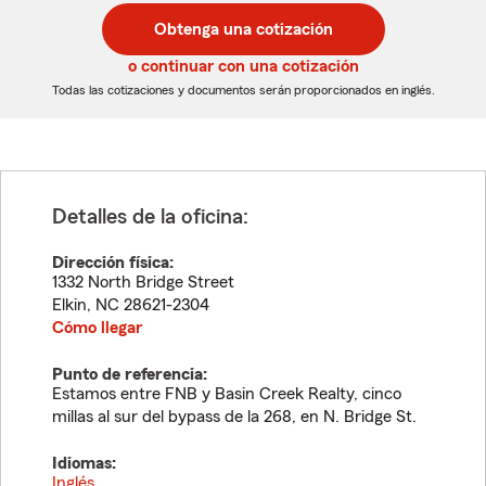
postal
postal
Obtenga una cotización
de
de
5
5
o continuar con una cotización
dígitos
dígitos
Todas las cotizaciones y documentos serán proporcionados en inglés.
Detalles de la oficina:
Dirección física:
1332 North Bridge Street
Elkin
,
NC
28621-2304
Cómo llegar
Punto de referencia:
Estamos entre FNB y Basin Creek Realty, cinco
millas al sur del bypass de la 268, en N. Bridge St.
Idiomas:
Inglés