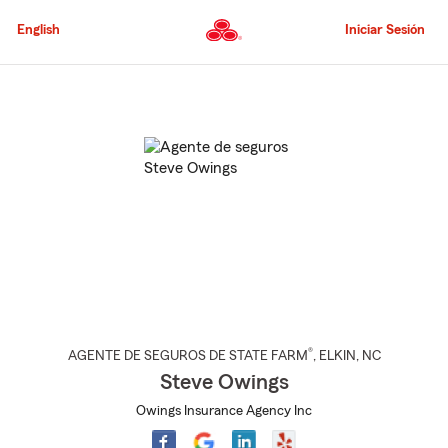
Pasar
al
English
Iniciar Sesión
contenido
principal
Comienzo
del
contenido
principal
®
AGENTE DE SEGUROS DE STATE FARM
,
ELKIN
, NC
Steve Owings
Owings Insurance Agency Inc