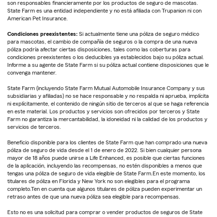
son responsables financieramente por los productos de seguro de mascotas.
State Farm es una entidad independiente y no está afiliada con Trupanion ni con
American Pet Insurance.
Condiciones preexistentes:
Si actualmente tiene una póliza de seguro médico
para mascotas, el cambio de compañía de seguros o la compra de una nueva
póliza podría afectar ciertas disposiciones, tales como las coberturas para
condiciones preexistentes o los deducibles ya establecidos bajo su póliza actual.
Informe a su agente de State Farm si su póliza actual contiene disposiciones que le
convenga mantener.
State Farm (incluyendo State Farm Mutual Automobile Insurance Company y sus
subsidiarias y afiliadas) no se hace responsable y no respalda ni aprueba, implícita
ni explícitamente, el contenido de ningún sitio de terceros al que se haga referencia
en este material. Los productos y servicios son ofrecidos por terceros y State
Farm no garantiza la mercantabilidad, la idoneidad ni la calidad de los productos y
servicios de terceros.
Beneficio disponible para los clientes de State Farm que han comprado una nueva
póliza de seguro de vida desde el 1 de enero de 2022. Si bien cualquier persona
mayor de 18 años puede unirse a Life Enhanced, es posible que ciertas funciones
de la aplicación, incluyendo las recompensas, no estén disponibles a menos que
tengas una póliza de seguro de vida elegible de State Farm.En este momento, los
titulares de póliza en Florida y New York no son elegibles para el programa
completo.Ten en cuenta que algunos titulares de póliza pueden experimentar un
retraso antes de que una nueva póliza sea elegible para recompensas.
Esto no es una solicitud para comprar o vender productos de seguros de State