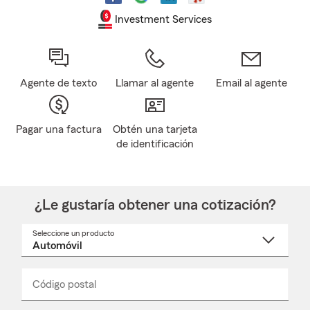
Investment Services
Agente de texto
Llamar al agente
Email al agente
Pagar una factura
Obtén una tarjeta
de identificación
¿Le gustaría obtener una cotización?
Seleccione un producto
Seleccione
un
nombre
de
producto
del
Código postal
Ingresa
Ingresa
_____
menú
un
un
desplegable
código
código