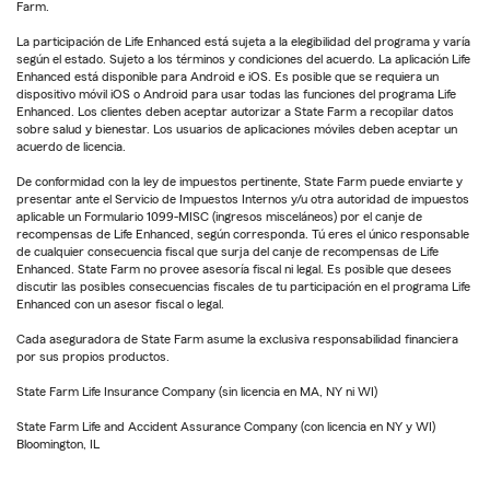
Farm.
La participación de Life Enhanced está sujeta a la elegibilidad del programa y varía
según el estado. Sujeto a los términos y condiciones del acuerdo. La aplicación Life
Enhanced está disponible para Android e iOS. Es posible que se requiera un
dispositivo móvil iOS o Android para usar todas las funciones del programa Life
Enhanced. Los clientes deben aceptar autorizar a State Farm a recopilar datos
sobre salud y bienestar. Los usuarios de aplicaciones móviles deben aceptar un
acuerdo de licencia.
De conformidad con la ley de impuestos pertinente, State Farm puede enviarte y
presentar ante el Servicio de Impuestos Internos y/u otra autoridad de impuestos
aplicable un Formulario 1099-MISC (ingresos misceláneos) por el canje de
recompensas de Life Enhanced, según corresponda. Tú eres el único responsable
de cualquier consecuencia fiscal que surja del canje de recompensas de Life
Enhanced. State Farm no provee asesoría fiscal ni legal. Es posible que desees
discutir las posibles consecuencias fiscales de tu participación en el programa Life
Enhanced con un asesor fiscal o legal.
Cada aseguradora de State Farm asume la exclusiva responsabilidad financiera
por sus propios productos.
State Farm Life Insurance Company (sin licencia en MA, NY ni WI)
State Farm Life and Accident Assurance Company (con licencia en NY y WI)
Bloomington, IL